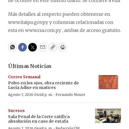
de octubre en este mismo diario. Se confiere a ella.
Más detalles al respecto pueden obtenerse en
www.itaipu.gov.py y columnas relacionadas con
esta en www.rsa.com.py , ambas de acceso gratuito.
WhatsApp
Facebook
Twitter
Email
Copy
Print
Últimas Noticias
Correo Semanal
Polvo en los ojos, obra reciente de
Lucía Adise en matices
·
Agosto 7, 2026 04:48 p. m.
Fernando Moure
Sucesos
Sala Penal de la Corte ratifica
absolución en caso de estafa
·
Agosto 7, 2026 04:48 p. m.
Redacción ÚH