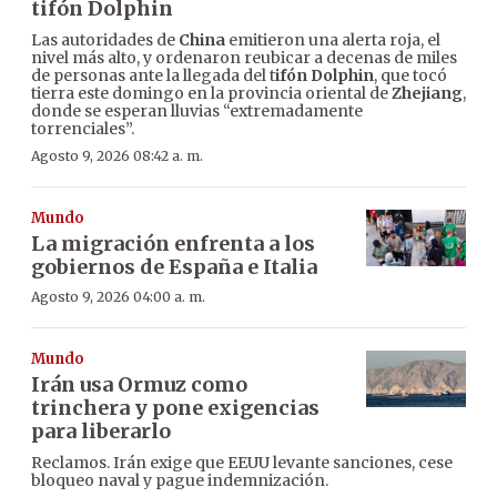
tifón Dolphin
Las autoridades de
China
emitieron una alerta roja, el
nivel más alto, y ordenaron reubicar a decenas de miles
de personas ante la llegada del t
ifón Dolphin
, que tocó
tierra este domingo en la provincia oriental de
Zhejiang
,
donde se esperan lluvias “extremadamente
torrenciales”.
Agosto 9, 2026 08:42 a. m.
Mundo
La migración enfrenta a los
gobiernos de España e Italia
Agosto 9, 2026 04:00 a. m.
Mundo
Irán usa Ormuz como
trinchera y pone exigencias
para liberarlo
Reclamos. Irán exige que EEUU levante sanciones, cese
bloqueo naval y pague indemnización.