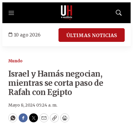
Menú
Mostrar
búsqued
10 ago 2026
ÚLTIMAS NOTICIAS
Mundo
Israel y Hamás negocian,
mientras se corta paso de
Rafah con Egipto
Mayo 8, 2024 05:24 a. m.
WhatsApp
Facebook
Twitter
Email
Copy
Print