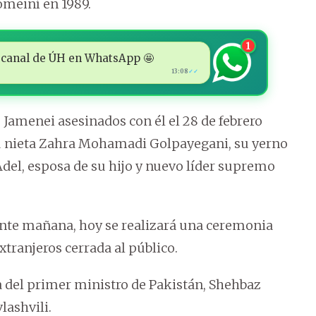
omeiní en 1989.
1
 al canal de ÚH en WhatsApp 🤩
13:08
✓✓
e Jamenei asesinados con él el 28 de febrero
u nieta Zahra Mohamadi Golpayegani, su yerno
el, esposa de su hijo y nuevo líder supremo
nte mañana, hoy se realizará una ceremonia
xtranjeros cerrada al público.
del primer ministro de Pakistán, Shehbaz
lashvili.