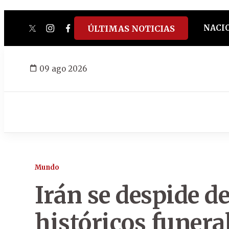
NACI
ÚLTIMAS NOTICIAS
twitter
instagram
facebook
tiktok
youtube
spotify
09 ago 2026
Mundo
Irán se despide d
históricos funera