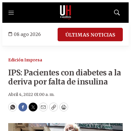
Menú
Mostrar
búsqued
08 ago 2026
ÚLTIMAS NOTICIAS
Edición Impresa
IPS: Pacientes con diabetes a la
deriva por falta de insulina
Abril 4, 2022 01:00 a. m.
WhatsApp
Facebook
Twitter
Email
Copy
Print