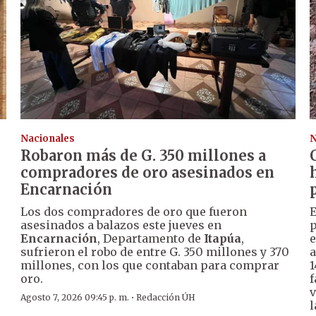
Nacionales
N
Robaron más de G. 350 millones a
compradores de oro asesinados en
Encarnación
Los dos compradores de oro que fueron
E
asesinados a balazos este jueves en
p
Encarnación
, Departamento de
Itapúa
,
e
sufrieron el robo de entre G. 350 millones y 370
a
millones, con los que contaban para comprar
1
oro.
f
v
·
Agosto 7, 2026 09:45 p. m.
Redacción ÚH
l