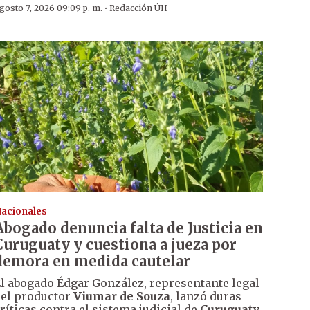
·
gosto 7, 2026 09:09 p. m.
Redacción ÚH
acionales
Abogado denuncia falta de Justicia en
Curuguaty y cuestiona a jueza por
demora en medida cautelar
l abogado Édgar González, representante legal
el productor
Viumar de Souza
, lanzó duras
ríticas contra el sistema judicial de
Curuguaty