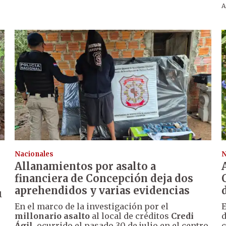
A
Nacionales
N
Allanamientos por asalto a
financiera de Concepción deja dos
aprehendidos y varias evidencias
1
En el marco de la investigación por el
E
millonario asalto
al local de créditos
Credi
d
Ágil
, ocurrido el pasado 30 de julio en el centro
c