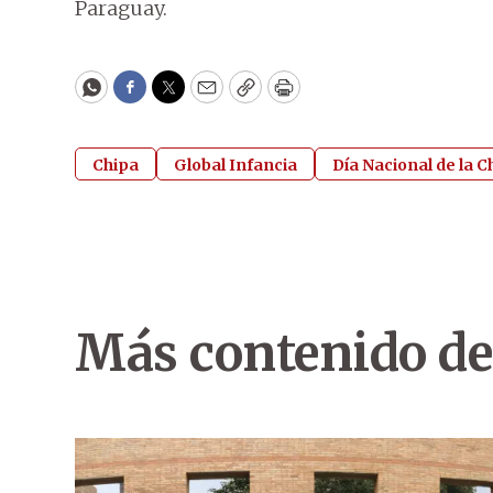
Paraguay.
WhatsApp
Facebook
Twitter
Email
Copy
Print
Chipa
Global Infancia
Día Nacional de la C
Más contenido de