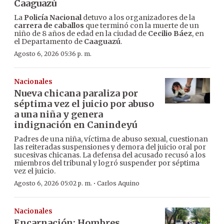
Caaguazú
La
Policía Nacional
detuvo a los organizadores de la
carrera de caballos
que terminó con la muerte de un
niño de 8 años de edad en la ciudad de
Cecilio Báez
, en
el Departamento de
Caaguazú
.
Agosto 6, 2026 05:36 p. m.
Nacionales
Nueva chicana paraliza por
séptima vez el juicio por abuso
a una niña y genera
indignación en Canindeyú
Padres de una niña, víctima de abuso sexual, cuestionan
las reiteradas suspensiones y demora del juicio oral por
sucesivas chicanas. La defensa del acusado recusó a los
miembros del tribunal y logró suspender por séptima
vez el juicio.
·
Agosto 6, 2026 05:02 p. m.
Carlos Aquino
Nacionales
Encarnación: Hombres