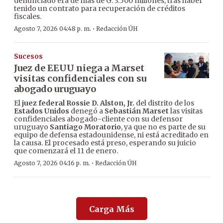
denunciado era de más de G. 3.500 millones, tras haber
tenido un contrato para recuperación de créditos
fiscales.
·
Agosto 7, 2026 04:48 p. m.
Redacción ÚH
Sucesos
Juez de EEUU niega a Marset
visitas confidenciales con su
abogado uruguayo
El
juez federal Rossie D. Alston, Jr.
del distrito de los
Estados Unidos
denegó a
Sebastián Marset
las visitas
confidenciales abogado-cliente con su defensor
uruguayo
Santiago Moratorio
, ya que no es parte de su
equipo de defensa estadounidense, ni está acreditado en
la causa. El procesado está preso, esperando su juicio
que comenzará el 11 de enero.
·
Agosto 7, 2026 04:16 p. m.
Redacción ÚH
Carga Más