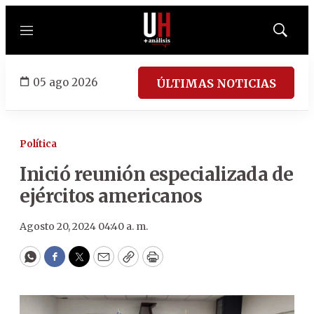
Menú
Mostrar
búsqued
05 ago 2026
ÚLTIMAS NOTICIAS
Política
Inició reunión especializada de
ejércitos americanos
Agosto 20, 2024 04:40 a. m.
WhatsApp
Facebook
Twitter
Email
Copy
Print