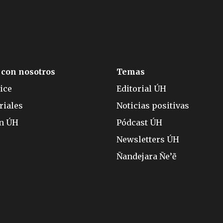
 con nosotros
Temas
ice
Editorial ÚH
riales
Noticias positivas
ón ÚH
Pódcast ÚH
Newsletters ÚH
Ñandejara Ñe’ẽ