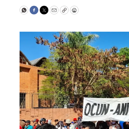
WhatsApp
Facebook
Twitter
Email
Copy
Print