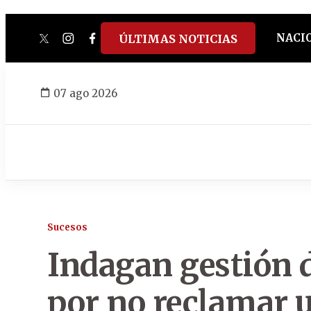
NACI
ÚLTIMAS NOTICIAS
twitter
instagram
facebook
tiktok
youtube
spotify
07 ago 2026
Sucesos
Indagan gestión d
por no reclamar 