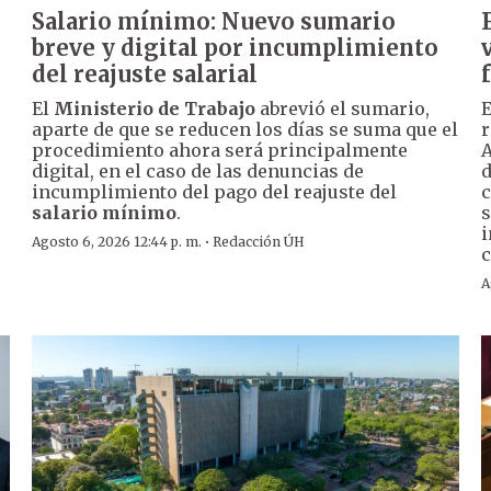
Salario mínimo: Nuevo sumario
breve y digital por incumplimiento
del reajuste salarial
El
Ministerio de Trabajo
abrevió el sumario,
E
aparte de que se reducen los días se suma que el
r
procedimiento ahora será principalmente
A
digital, en el caso de las denuncias de
d
incumplimiento del pago del reajuste del
c
r
salario mínimo
.
s
i
·
Agosto 6, 2026 12:44 p. m.
Redacción ÚH
c
A