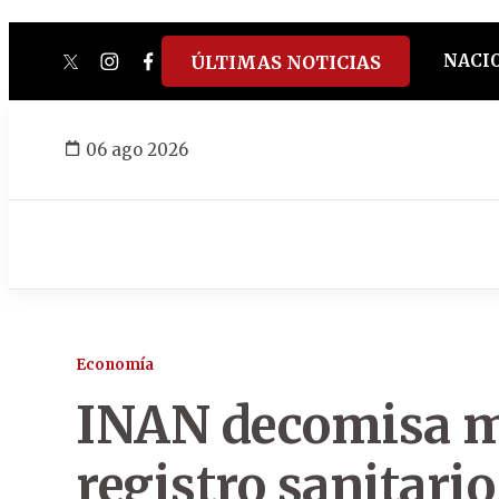
NACI
ÚLTIMAS NOTICIAS
twitter
instagram
facebook
tiktok
youtube
spotify
06 ago 2026
Economía
INAN decomisa m
registro sanitario