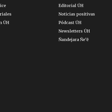
ice
Editorial ÚH
riales
Noticias positivas
ón ÚH
Pódcast ÚH
Newsletters ÚH
Ñandejara Ñe’ẽ