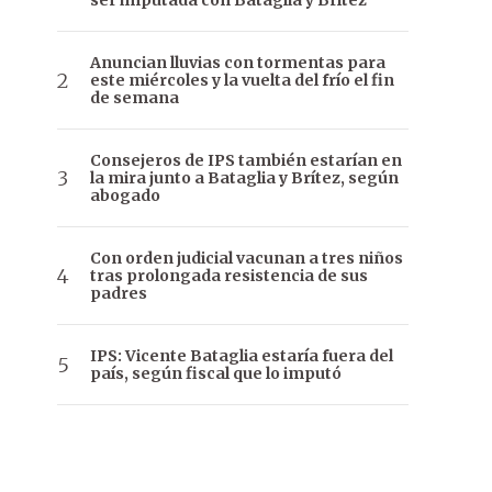
ser imputada con Bataglia y Brítez
Anuncian lluvias con tormentas para
este miércoles y la vuelta del frío el fin
de semana
Consejeros de IPS también estarían en
la mira junto a Bataglia y Brítez, según
abogado
Con orden judicial vacunan a tres niños
tras prolongada resistencia de sus
padres
IPS: Vicente Bataglia estaría fuera del
país, según fiscal que lo imputó