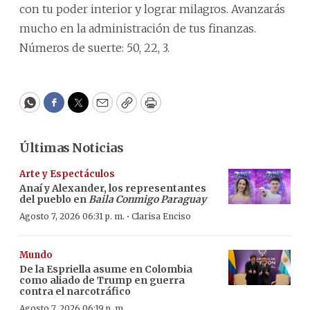
con tu poder interior y lograr milagros. Avanzarás
mucho en la administración de tus finanzas.
Números de suerte: 50, 22, 3.
WhatsApp
Facebook
Twitter
Email
Copy
Print
Últimas Noticias
Arte y Espectáculos
Anaí y Alexander, los representantes
del pueblo en
Baila Conmigo Paraguay
·
Agosto 7, 2026 06:31 p. m.
Clarisa Enciso
Mundo
De la Espriella asume en Colombia
como aliado de Trump en guerra
contra el narcotráfico
Agosto 7, 2026 06:19 p. m.