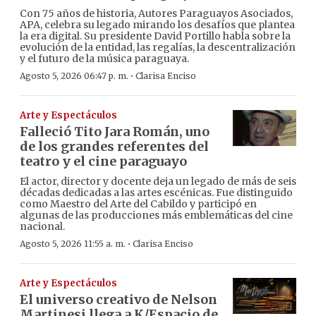
Con 75 años de historia, Autores Paraguayos Asociados,
APA, celebra su legado mirando los desafíos que plantea
la era digital. Su presidente David Portillo habla sobre la
evolución de la entidad, las regalías, la descentralización
y el futuro de la música paraguaya.
·
Agosto 5, 2026 06:47 p. m.
Clarisa Enciso
Arte y Espectáculos
Falleció Tito Jara Román, uno
de los grandes referentes del
teatro y el cine paraguayo
El actor, director y docente deja un legado de más de seis
décadas dedicadas a las artes escénicas. Fue distinguido
como Maestro del Arte del Cabildo y participó en
algunas de las producciones más emblemáticas del cine
nacional.
·
Agosto 5, 2026 11:55 a. m.
Clarisa Enciso
Arte y Espectáculos
El universo creativo de Nelson
Martinesi llega a K/Espacio de