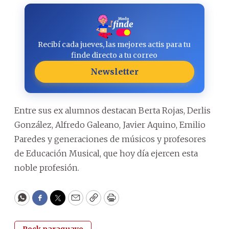
Recibí cada jueves, las mejores actis para tu
finde directo a tu correo
Newsletter
Entre sus ex alumnos destacan Berta Rojas, Derlis
González, Alfredo Galeano, Javier Aquino, Emilio
Paredes y generaciones de músicos y profesores
de Educación Musical, que hoy día ejercen esta
noble profesión.
WhatsApp
Facebook
Twitter
Email
Copy
Print
Rock paraguayo