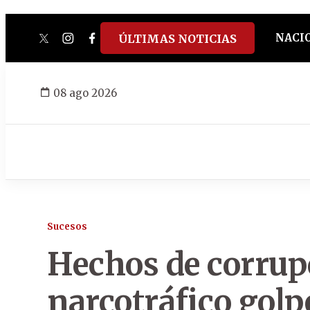
NACI
ÚLTIMAS NOTICIAS
twitter
instagram
facebook
tiktok
youtube
spotify
08 ago 2026
Sucesos
Hechos de corrupc
narcotráfico golpe