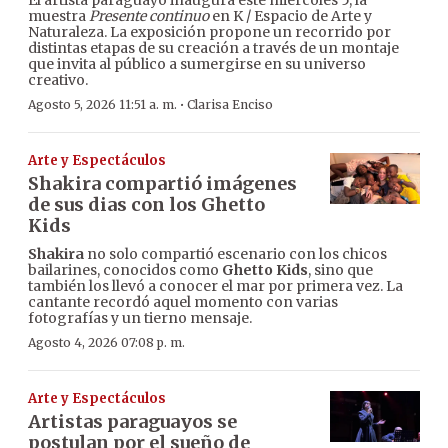
El artista paraguayo inaugura este miércoles 5, la
muestra
Presente continuo
en K / Espacio de Arte y
Naturaleza. La exposición propone un recorrido por
distintas etapas de su creación a través de un montaje
que invita al público a sumergirse en su universo
creativo.
·
Agosto 5, 2026 11:51 a. m.
Clarisa Enciso
Arte y Espectáculos
Shakira compartió imágenes
de sus dias con los Ghetto
Kids
Shakira
no solo compartió escenario con los chicos
bailarines, conocidos como
Ghetto Kids
, sino que
también los llevó a conocer el mar por primera vez. La
cantante recordó aquel momento con varias
fotografías y un tierno mensaje.
Agosto 4, 2026 07:08 p. m.
Arte y Espectáculos
Artistas paraguayos se
postulan por el sueño de