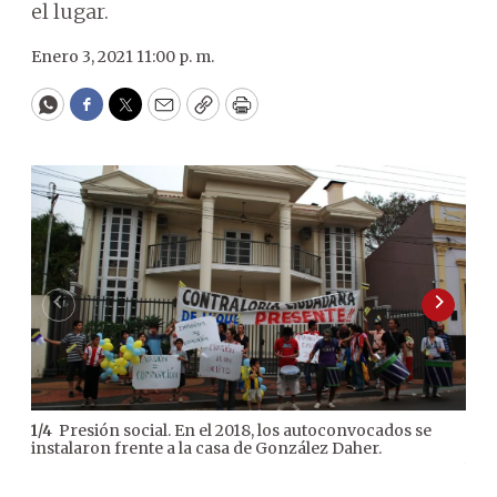
el lugar.
Enero 3, 2021 11:00 p. m.
WhatsApp
Facebook
Twitter
Email
Copy
Print
Presión social. En el 2018, los autoconvocados se
1
/
4
2
/
4
instalaron frente a la casa de González Daher.
cons
y s