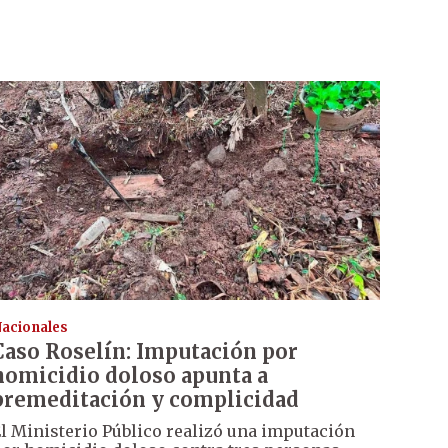
acionales
Caso Roselín: Imputación por
homicidio doloso apunta a
premeditación y complicidad
l Ministerio Público realizó una imputación