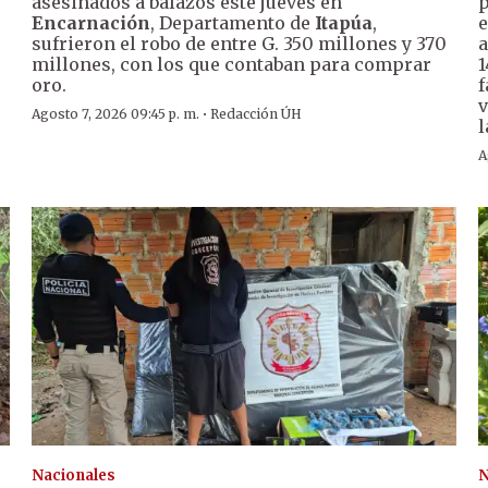
asesinados a balazos este jueves en
p
Encarnación
, Departamento de
Itapúa
,
e
sufrieron el robo de entre G. 350 millones y 370
a
millones, con los que contaban para comprar
1
oro.
f
v
·
Agosto 7, 2026 09:45 p. m.
Redacción ÚH
l
A
Nacionales
N