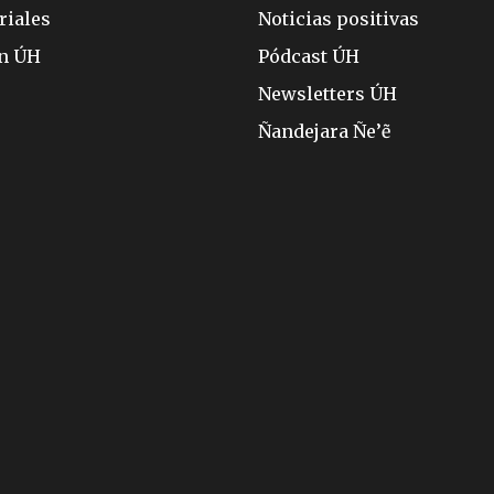
riales
Noticias positivas
ón ÚH
Pódcast ÚH
Newsletters ÚH
Ñandejara Ñe’ẽ