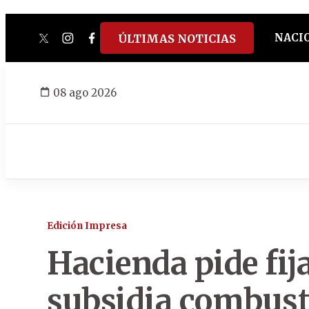
NACI
ÚLTIMAS NOTICIAS
twitter
instagram
facebook
tiktok
youtube
spotify
08 ago 2026
Edición Impresa
Hacienda pide fija
subsidia combust