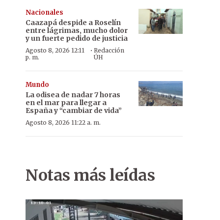
Nacionales
Caazapá despide a Roselín
entre lágrimas, mucho dolor
y un fuerte pedido de justicia
·
Agosto 8, 2026 12:11
Redacción
p. m.
ÚH
Mundo
La odisea de nadar 7 horas
en el mar para llegar a
España y “cambiar de vida”
Agosto 8, 2026 11:22 a. m.
Notas más leídas