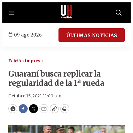
Menú
Mostrar
búsqued
09 ago 2026
ÚLTIMAS NOTICIAS
Edición Impresa
Guaraní busca replicar la
regularidad de la 1ª rueda
Octubre 15, 2021 11:00 p. m.
WhatsApp
Facebook
Twitter
Email
Copy
Print