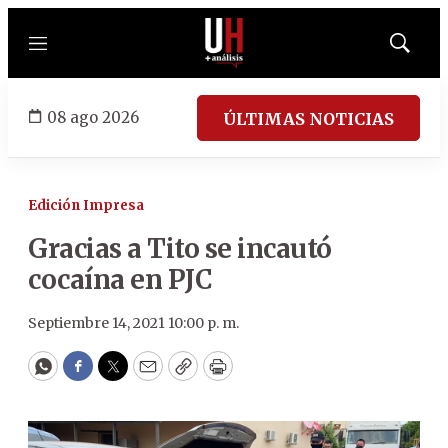
Menú
Mostrar
búsqued
08 ago 2026
ÚLTIMAS NOTICIAS
Edición Impresa
Gracias a Tito se incautó
cocaína en PJC
Septiembre 14, 2021 10:00 p. m.
WhatsApp
Facebook
Twitter
Email
Copy
Print