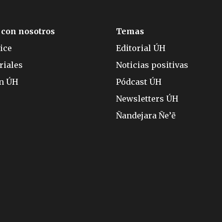
 con nosotros
Temas
ice
Editorial ÚH
riales
Noticias positivas
ón ÚH
Pódcast ÚH
Newsletters ÚH
Ñandejara Ñe’ẽ