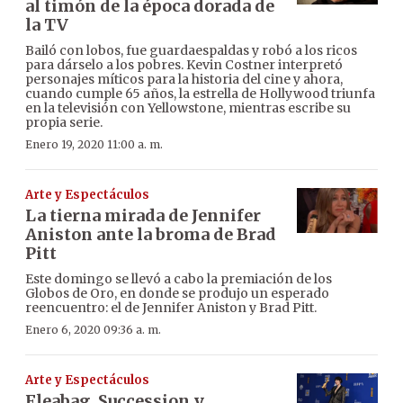
al timón de la época dorada de
la TV
Bailó con lobos, fue guardaespaldas y robó a los ricos
para dárselo a los pobres. Kevin Costner interpretó
personajes míticos para la historia del cine y ahora,
cuando cumple 65 años, la estrella de Hollywood triunfa
en la televisión con Yellowstone, mientras escribe su
propia serie.
Enero 19, 2020 11:00 a. m.
Arte y Espectáculos
La tierna mirada de Jennifer
Aniston ante la broma de Brad
Pitt
Este domingo se llevó a cabo la premiación de los
Globos de Oro, en donde se produjo un esperado
reencuentro: el de Jennifer Aniston y Brad Pitt.
Enero 6, 2020 09:36 a. m.
Arte y Espectáculos
Fleabag, Succession y