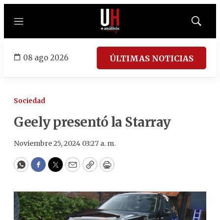
Menú
Mostrar
búsqued
08 ago 2026
ÚLTIMAS NOTICIAS
Sociedad
Geely presentó la Starray
Noviembre 25, 2024 03:27 a. m.
WhatsApp
Facebook
Twitter
Email
Copy
Print