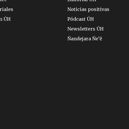
riales
Noticias positivas
ón ÚH
Pódcast ÚH
Newsletters ÚH
Ñandejara Ñe’ẽ