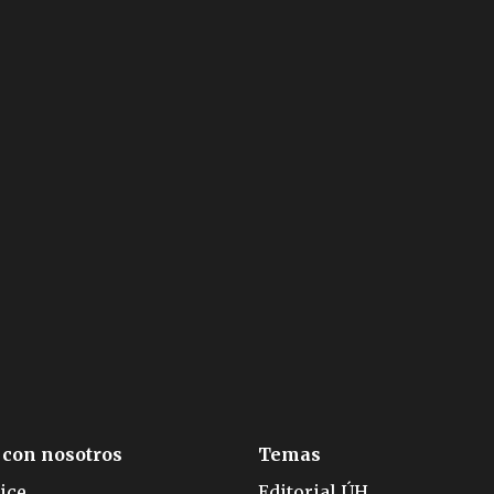
 con nosotros
Temas
ice
Editorial ÚH