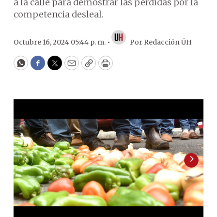
a la calle para demostrar las pérdidas por la
competencia desleal.
Octubre 16, 2024 05:44 p. m. •
Por
Redacción ÚH
WhatsApp
Facebook
Twitter
Email
Copy
Print