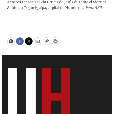
Actores recrean el Vía Crucis de Jesús durante el Viernes
Uno
Santo en Tegucigalpa, capital de Honduras.
Foto: AFP.
cruz
WhatsApp
Facebook
Twitter
Email
Copy
Print