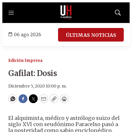
Menú
Mostrar
búsqued
06 ago 2026
ÚLTIMAS NOTICIAS
Edición Impresa
Gafilat: Dosis
Diciembre 5, 2020 10:00 p. m.
WhatsApp
Facebook
Twitter
Email
Copy
Print
El alquimista, médico y astrólogo suizo del
siglo XVI con seudónimo Paracelso pasó a
la posteridad como sabio enciclopédico.