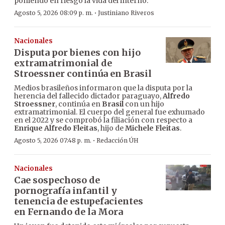
poniendo en riesgo la vida del interno.
·
Agosto 5, 2026 08:09 p. m.
Justiniano Riveros
Nacionales
Disputa por bienes con hijo
extramatrimonial de
Stroessner continúa en Brasil
Medios brasileños informaron que la disputa por la
herencia del fallecido dictador paraguayo,
Alfredo
Stroessner
, continúa en
Brasil
con un hijo
extramatrimonial. El cuerpo del general fue exhumado
en el 2022 y se comprobó la filiación con respecto a
Enrique Alfredo Fleitas
, hijo de
Michele Fleitas
.
·
Agosto 5, 2026 07:48 p. m.
Redacción ÚH
Nacionales
Cae sospechoso de
pornografía infantil y
tenencia de estupefacientes
en Fernando de la Mora