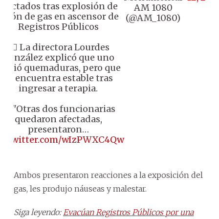
afectados tras explosión de
AM 1080
balón de gas en ascensor de
(@AM_1080)
Registros Públicos
👉🏼 La directora Lourdes
González explicó que uno
sufrió quemaduras, pero que
se encuentra estable tras
ingresar a terapia.
🗣️ "Otras dos funcionarias
quedaron afectadas,
presentaron…
ic.twitter.com/wIzPWXC4Qw
Ambos presentaron reacciones a la exposición del
gas, les produjo náuseas y malestar.
Siga leyendo:
Evacúan Registros Públicos por una