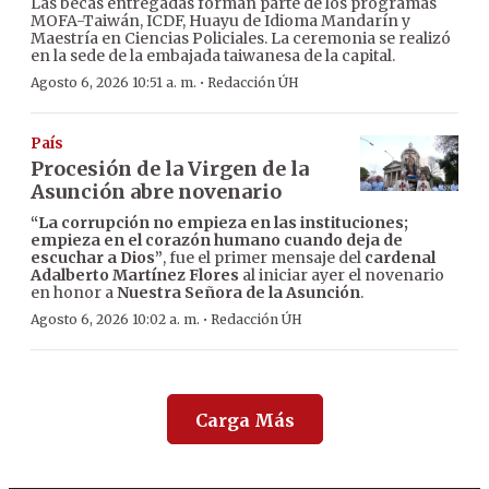
Las becas entregadas forman parte de los programas
MOFA-Taiwán, ICDF, Huayu de Idioma Mandarín y
Maestría en Ciencias Policiales. La ceremonia se realizó
en la sede de la embajada taiwanesa de la capital.
·
Agosto 6, 2026 10:51 a. m.
Redacción ÚH
País
Procesión de la Virgen de la
Asunción abre novenario
“La corrupción no empieza en las instituciones;
empieza en el corazón humano cuando deja de
escuchar a Dios”
, fue el primer mensaje del
cardenal
Adalberto Martínez Flores
al iniciar ayer el novenario
en honor a
Nuestra Señora de la Asunción
.
·
Agosto 6, 2026 10:02 a. m.
Redacción ÚH
Carga Más