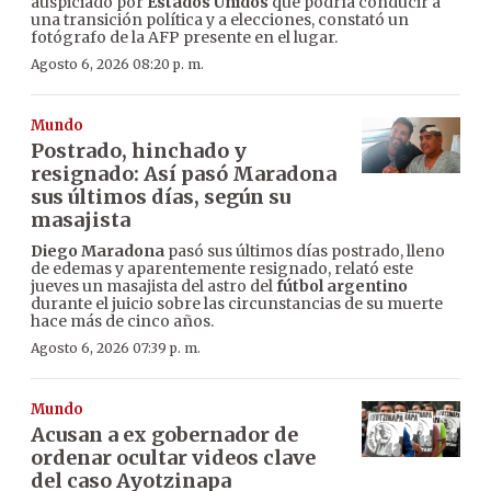
auspiciado por
Estados Unidos
que podría conducir a
una transición política y a elecciones, constató un
fotógrafo de la AFP presente en el lugar.
Agosto 6, 2026 08:20 p. m.
Mundo
Postrado, hinchado y
resignado: Así pasó Maradona
sus últimos días, según su
masajista
Diego Maradona
pasó sus últimos días postrado, lleno
de edemas y aparentemente resignado, relató este
jueves un masajista del astro del
fútbol argentino
durante el juicio sobre las circunstancias de su muerte
hace más de cinco años.
Agosto 6, 2026 07:39 p. m.
Mundo
Acusan a ex gobernador de
ordenar ocultar videos clave
del caso Ayotzinapa