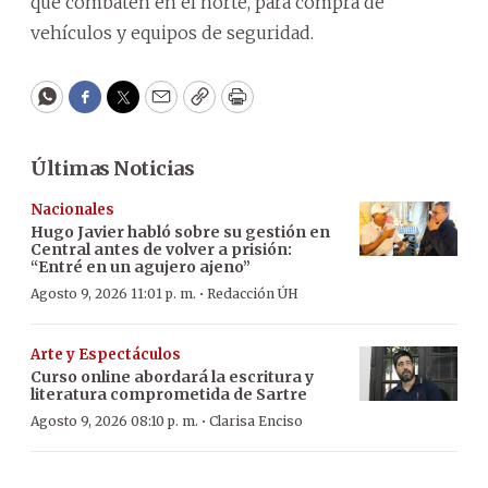
que combaten en el norte, para compra de
vehículos y equipos de seguridad.
WhatsApp
Facebook
Twitter
Email
Copy
Print
Últimas Noticias
Nacionales
Hugo Javier habló sobre su gestión en
Central antes de volver a prisión:
“Entré en un agujero ajeno”
·
Agosto 9, 2026 11:01 p. m.
Redacción ÚH
Arte y Espectáculos
Curso online abordará la escritura y
literatura comprometida de Sartre
·
Agosto 9, 2026 08:10 p. m.
Clarisa Enciso