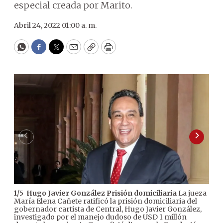
especial creada por Marito.
Abril 24, 2022 01:00 a. m.
WhatsApp
Facebook
Twitter
Email
Copy
Print
Hugo Javier González
Prisión domiciliaria
La jueza
1
/
5
2
/
5
María Elena Cañete ratificó la prisión domiciliaria del
gob
gobernador cartista de Central, Hugo Javier González,
por 
investigado por el manejo dudoso de USD 1 millón
pro