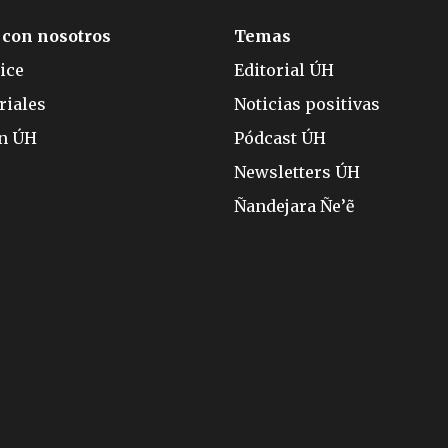
 con nosotros
Temas
ice
Editorial ÚH
riales
Noticias positivas
ón ÚH
Pódcast ÚH
Newsletters ÚH
Ñandejara Ñe’ẽ