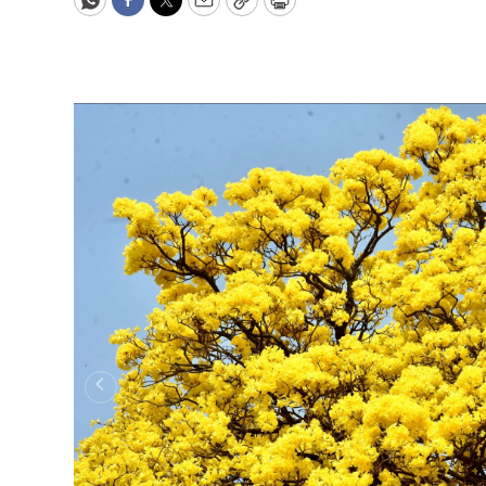
WhatsApp
Facebook
Twitter
Email
Copy
Print