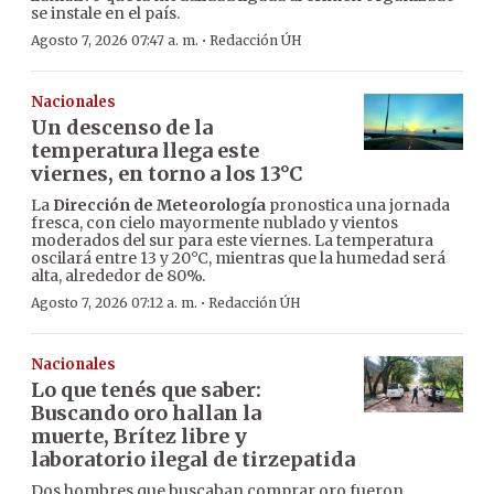
se instale en el país.
·
Agosto 7, 2026 07:47 a. m.
Redacción ÚH
Nacionales
Un descenso de la
temperatura llega este
viernes, en torno a los 13°C
La
Dirección de Meteorología
pronostica una jornada
fresca, con cielo mayormente nublado y vientos
moderados del sur para este viernes. La temperatura
oscilará entre 13 y 20°C, mientras que la humedad será
alta, alrededor de 80%.
·
Agosto 7, 2026 07:12 a. m.
Redacción ÚH
Nacionales
Lo que tenés que saber:
Buscando oro hallan la
muerte, Brítez libre y
laboratorio ilegal de tirzepatida
Dos hombres que buscaban comprar oro fueron