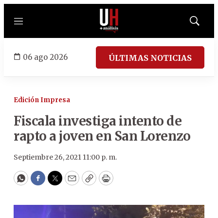
Menú
Mostrar
búsqued
06 ago 2026
ÚLTIMAS NOTICIAS
Edición Impresa
Fiscala investiga intento de
rapto a joven en San Lorenzo
Septiembre 26, 2021 11:00 p. m.
WhatsApp
Facebook
Twitter
Email
Copy
Print