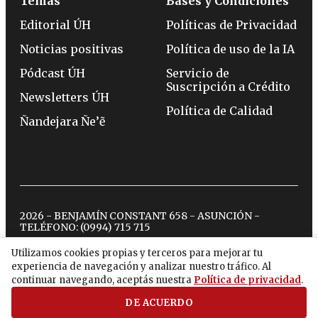
Temas
Bases y Condiciones
Editorial ÚH
Políticas de Privacidad
Noticias positivas
Política de uso de la IA
Pódcast ÚH
Servicio de
Suscripción a Crédito
Newsletters ÚH
Política de Calidad
Ñandejara Ñe’ẽ
2026 - BENJAMÍN CONSTANT 658 - ASUNCIÓN -
TELÉFONO:
(0994) 715 715
Utilizamos cookies propias y terceros para mejorar tu
experiencia de navegación y analizar nuestro tráfico. Al
twitter
instagram
facebook
tiktok
youtube
spotify
continuar navegando, aceptás nuestra
Política de privacidad
.
DE ACUERDO