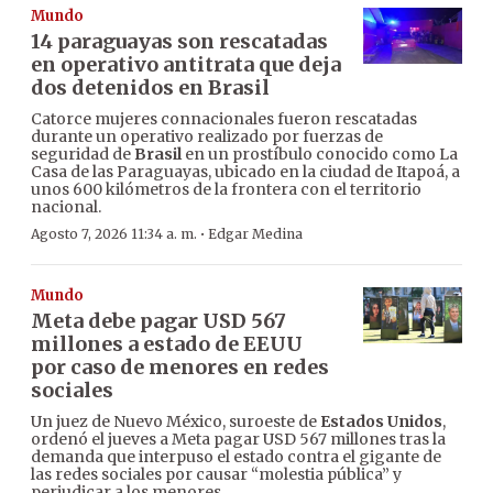
Mundo
14 paraguayas son rescatadas
en operativo antitrata que deja
dos detenidos en Brasil
Catorce mujeres connacionales fueron rescatadas
durante un operativo realizado por fuerzas de
seguridad de
Brasil
en un prostíbulo conocido como La
Casa de las Paraguayas, ubicado en la ciudad de Itapoá, a
unos 600 kilómetros de la frontera con el territorio
nacional.
·
Agosto 7, 2026 11:34 a. m.
Edgar Medina
Mundo
Meta debe pagar USD 567
millones a estado de EEUU
por caso de menores en redes
sociales
Un juez de Nuevo México, suroeste de
Estados Unidos
,
ordenó el jueves a Meta pagar USD 567 millones tras la
demanda que interpuso el estado contra el gigante de
las redes sociales por causar “molestia pública” y
perjudicar a los menores.