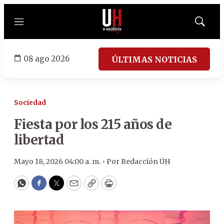
Menú
Mostrar
búsqued
08 ago 2026
ÚLTIMAS NOTICIAS
Sociedad
Fiesta por los 215 años de
libertad
Mayo 18, 2026 04:00 a. m. •
Por
Redacción ÚH
WhatsApp
Facebook
Twitter
Email
Copy
Print