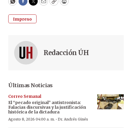
WhatsApp
Facebook
Twitter
Email
Copy
Print
Impreso
Redacción ÚH
Últimas Noticias
Correo Semanal
El “pecado original” antistronista:
Falacias discursivas y la justificación
histórica de la dictadura
·
Agosto 8, 2026 04:00 a. m.
Dr. Andrés Ginés