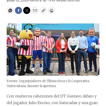
Junio 12, 2026 04:00 a. m. •
Por
Redacción ÚH
WhatsApp
Facebook
Twitter
Email
Copy
Print
Evento. Organizadores de Última Hora y la Cooperativa
Universitaria, durante la apertura
Con muñecos cabezones del DT Gustavo Alfaro y
del jugador Julio Enciso, con batucadas y una gran