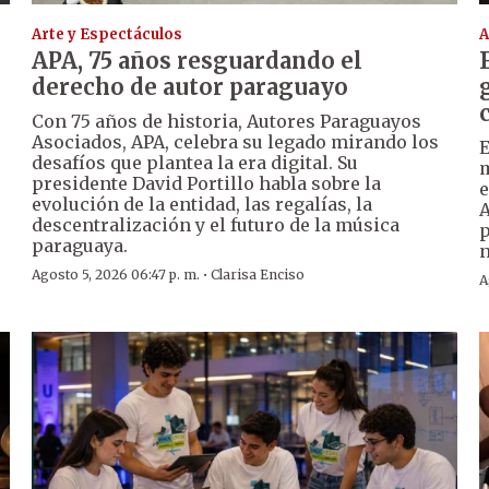
Arte y Espectáculos
A
APA, 75 años resguardando el
derecho de autor paraguayo
Con 75 años de historia, Autores Paraguayos
Asociados, APA, celebra su legado mirando los
E
desafíos que plantea la era digital. Su
m
presidente David Portillo habla sobre la
e
evolución de la entidad, las regalías, la
A
descentralización y el futuro de la música
p
paraguaya.
n
·
Agosto 5, 2026 06:47 p. m.
Clarisa Enciso
A