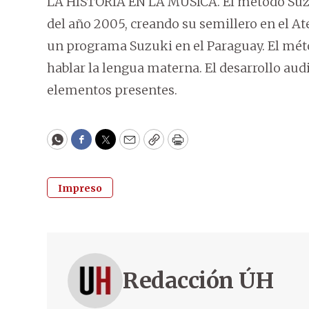
LA HISTORIA EN LA MÚSICA. El método Suzuk
del año 2005, creando su semillero en el At
un programa Suzuki en el Paraguay. El mé
hablar la lengua materna. El desarrollo audit
elementos presentes.
WhatsApp
Facebook
Twitter
Email
Copy
Print
Impreso
Redacción ÚH