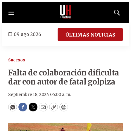
Menú
Mostrar
búsqued
09 ago 2026
ÚLTIMAS NOTICIAS
Sucesos
Falta de colaboración dificulta
dar con autor de fatal golpiza
Septiembre 18, 2024 05:00 a. m.
WhatsApp
Facebook
Twitter
Email
Copy
Print