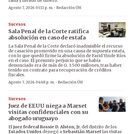
falsa y lavado de dinero.
·
Agosto 7, 2026 05:11 p. m.
Redacción ÚH
Sucesos
Sala Penal de la Corte ratifica
absolución en caso de estafa
La Sala Penal de la Corte declaró inadmisible el recurso
de casación promovido en una causa de supuesta estafa,
con lo que quedó firme la absolución de Farid Yinde Ríos
en el caso. El presunto perjuicio que se había
denunciado era de más de G. 3.500 millones, tras haber
tenido un contrato para recuperación de créditos
fiscales.
·
Agosto 7, 2026 04:48 p. m.
Redacción ÚH
Sucesos
Juez de EEUU niega a Marset
visitas confidenciales con su
abogado uruguayo
El
juez federal Rossie D. Alston, Jr.
del distrito de los
Estados Unidos
denegó a
Sebastián Marset
las visitas