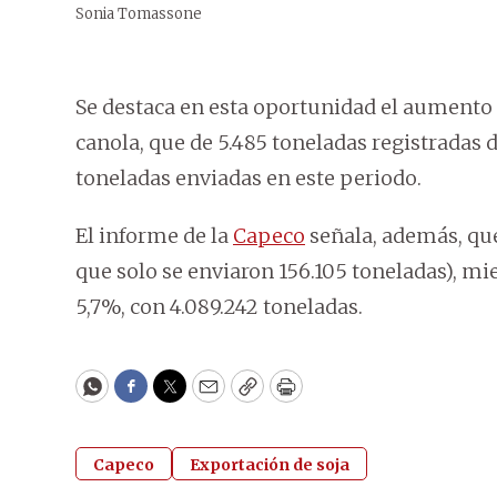
Sonia Tomassone
Se destaca en esta oportunidad el aumento 
canola, que de 5.485 toneladas registradas d
toneladas enviadas en este periodo.
El informe de la
Capeco
señala, además, que 
que solo se enviaron 156.105 toneladas), mi
5,7%, con 4.089.242 toneladas.
WhatsApp
Facebook
Twitter
Email
Copy
Print
Capeco
Exportación de soja