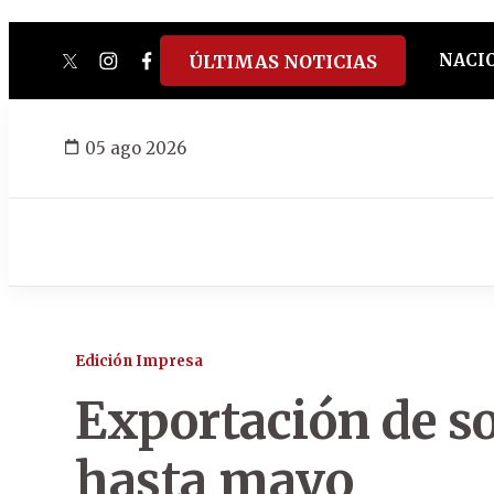
NACI
ÚLTIMAS NOTICIAS
twitter
instagram
facebook
tiktok
youtube
spotify
05 ago 2026
Edición Impresa
Exportación de so
hasta mayo