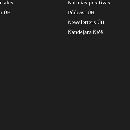
riales
Noticias positivas
ón ÚH
Pódcast ÚH
Newsletters ÚH
Ñandejara Ñe’ẽ