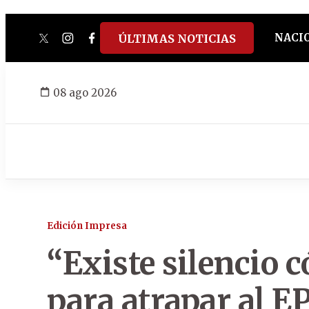
NACI
ÚLTIMAS NOTICIAS
twitter
instagram
facebook
tiktok
youtube
spotify
08 ago 2026
Edición Impresa
“Existe silencio c
para atrapar al E