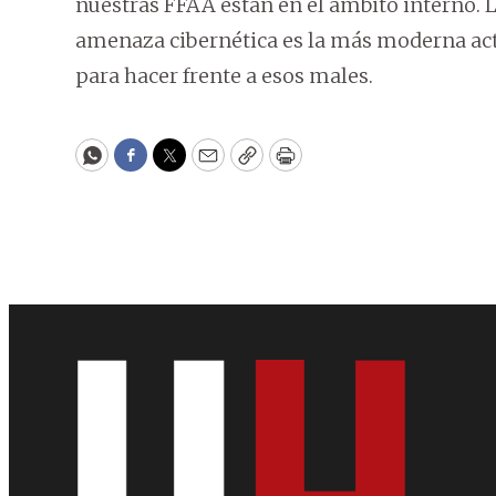
nuestras FFAA están en el ámbito interno. L
amenaza cibernética es la más moderna a
para hacer frente a esos males.
WhatsApp
Facebook
Twitter
Email
Copy
Print