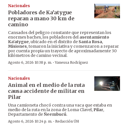
Nacionales
Pobladores de Ka’atygue
reparan a mano 30 km de
camino
Cansados del peligro constante que representan los
enormes baches, los pobladores del
asentamiento
Ka’atygue
, ubicado en el distrito de
Santa Rosa
,
Misiones
, tomaron la iniciativa y comenzaron a reparar
por cuenta propia un trayecto de aproximadamente 30
kilómetros de camino vecinal.
·
Agosto 6, 2026 10:38 p. m.
Vanessa Rodríguez
Nacionales
Animal en el medio de la ruta
causa accidente de militar en
Pilar
Una camioneta chocó contra una vaca que estaba en
medio de la ruta en la zona de Loma Clavel,
Pilar
,
Departamento de
Ñeembucú
.
·
Agosto 6, 2026 10:24 p. m.
Redacción ÚH