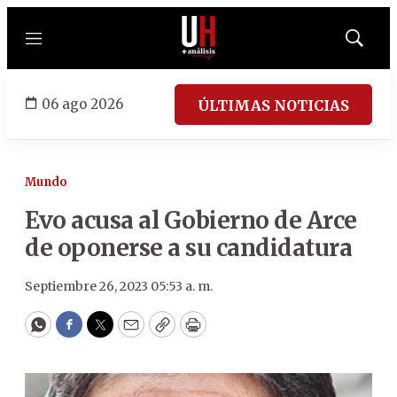
Menú
Mostrar
búsqued
06 ago 2026
ÚLTIMAS NOTICIAS
Mundo
Evo acusa al Gobierno de Arce
de oponerse a su candidatura
Septiembre 26, 2023 05:53 a. m.
WhatsApp
Facebook
Twitter
Email
Copy
Print