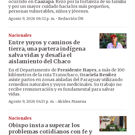
ocurrido en
Caazapá
. Rezó por la fortaleza de su familia
y por un mayor cuidado hacia los más pequeños,
personas vulnerables, niños y jóvenes.
·
Agosto 9, 2026 06:32 p. m.
Redacción ÚH
Nacionales
Entre yuyos y caminos de
tierra, una partera indígena
salva vidas y desafía el
aislamiento del Chaco
En el Departamento de
Presidente Hayes
, a más de 100
kilómetros de la ruta Transchaco,
Graciela Benítez
asiste partos en zonas aisladas del Paraguay utilizando
remedios naturales y yuyos medicinales. Su trabajo no
recibe remuneración y es fundamental para salvar
vidas.
·
Agosto 9, 2026 04:15 p. m.
Alcides Manena
Nacionales
Obispo insta a superar los
problemas cotidianos con fe y