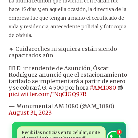
La última reunión que tuvieron con Parxin fue
hace 15 días y, en aquella ocasión, la directiva de la
empresa fue que tengan a mano el certificado de
vida y residencia, antecedente policial y fotocopia
de cédula.
🔸 Cuidacoches ni siquiera están siendo
capacitados aún
👉🏼 El intendente de Asunción, Óscar
Rodríguez anunció que el estacionamiento
tarifado se implementará a partir de enero
y se cobrará G. 4.500 por hora.
#AM1080
📻
pic.twitter.com/INqClGQ97R
— Monumental AM 1080 (@AM_1080)
August 31, 2023
Recibí las noticias en tu celular, unite
1