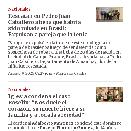
Nacionales
Rescatan en Pedro Juan
Caballero a beba que habría
sido robada en Brasil:
Expulsan a pareja que la tenía
Paraguay expulsó en la tarde de este domingo a una
pareja de brasileños luego de ser detenida como
sospechosa de robar a una beba de 28 días de nacida en
la ciudad de Campo Grande, Brasil, y llevarla hasta Pedro
Juan Caballero, Departamento de Amambay, donde la
niña fue rescatada.
·
Agosto 9, 2026 07:27 p. m.
Marciano Candia
Nacionales
Iglesia condena el caso
Roselín: “Nos duele el
corazón, su muerte hiere a su
familia y a toda la sociedad”
El cardenal
Adalberto Martínez
condenó este domingo
el homicidio de
Roselín Florentín Gómez
, de 14 años,