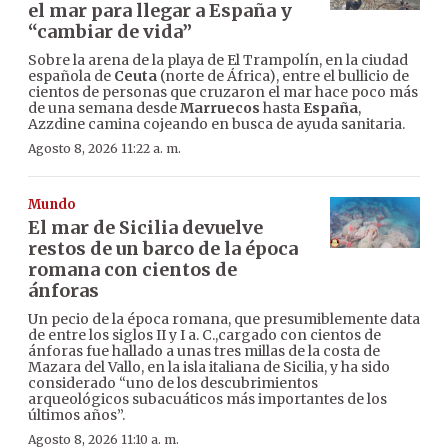
el mar para llegar a España y
“cambiar de vida”
Sobre la arena de la playa de El Trampolín, en la ciudad
española de
Ceuta
(norte de África), entre el bullicio de
cientos de personas que cruzaron el mar hace poco más
de una semana desde
Marruecos
hasta
España
,
Azzdine camina cojeando en busca de ayuda sanitaria.
Agosto 8, 2026 11:22 a. m.
Mundo
El mar de Sicilia devuelve
restos de un barco de la época
romana con cientos de
ánforas
Un pecio de la época romana, que presumiblemente data
de entre los siglos II y I a. C.,cargado con cientos de
ánforas fue hallado a unas tres millas de la costa de
Mazara del Vallo, en la isla italiana de Sicilia, y ha sido
considerado “uno de los descubrimientos
arqueológicos subacuáticos más importantes de los
últimos años”.
Agosto 8, 2026 11:10 a. m.