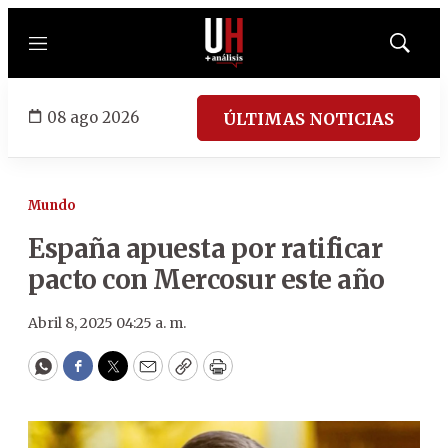
Menú
Mostrar
búsqued
08 ago 2026
ÚLTIMAS NOTICIAS
Mundo
España apuesta por ratificar
pacto con Mercosur este año
Abril 8, 2025 04:25 a. m.
WhatsApp
Facebook
Twitter
Email
Copy
Print