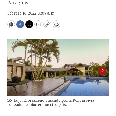
Paraguay.
Febrero 16, 2022 03:07 a. m.
WhatsApp
Facebook
Twitter
Email
Copy
Print
Lujo. El brasileño buscado por la Policía vivía
1
/
5
2
/
5
rodeado de lujos en nuestro país.
inca